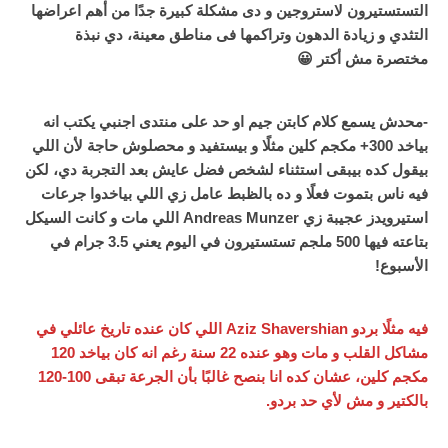
التستستيرون لاستروجين و دى مشكلة كبيرة جدًا من أهم اعراضها
التثدي و زيادة الدهون وتراكمها فى مناطق معينة، دي نبذة
مختصرة مش أكتر 😀
-محدش يسمع كلام كابتن جيم او حد على منتدى اجنبي يكتب انه
بياخد 300+ مكجم كلين مثلًا و بيستفيد و محصلوش حاجة لأن اللي
بيقول كده بيبقى استثناء لشخص فضل عايش بعد التجربة دي، لكن
فيه ناس بتموت فعلًا و ده بالظبط عامل زي اللي بياخدوا جرعات
استيرويدز عجيبة زي Andreas Munzer اللي مات و كانت السيكل
بتاعته فيها 500 ملجم تستستيرون في اليوم يعني 3.5 جرام في
الأسبوع!
فيه مثلًا بردو Aziz Shavershian اللي كان عنده تاريخ عائلي في
مشاكل القلب و مات وهو عنده 22 سنة رغم انه كان بياخد 120
مكجم كلين، عشان كده انا بنصح غالبًا بأن الجرعة تبقى 100-120
بالكتير و مش لأي حد بردو.