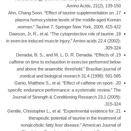
Amino Acids, 21(2), 139-150.
17. Ahn, Chang Soon. “Effect of taurine supplementation on
plasma homocysteine levels of the middle-aged Korean
women.” Taurine 7. Springer New York, 2009. 415-422.
18. Dawson, Jr, R., et al. “The cytoprotective role of taurine
in exercise-induced muscle injury.” Amino acids 22.4 (2002):
309-324.
19. Denadai, B. S., and M. L. D. R. Denadai. “Effects of
caffeine on time to exhaustion in exercise performed below
and above the anaerobic threshold.” Brazilian journal of
medical and biological research 31.4 (1998): 581-585.
20. Ganio, Matthew S., et al. “Effect of caffeine on sport-
specific endurance performance: a systematic review.” The
Journal of Strength & Conditioning Research 23.1 (2009):
315-324.
21. Gentile, Christopher L., et al. “Experimental evidence for
therapeutic potential of taurine in the treatment of
nonalcoholic fatty liver disease.” American Journal of