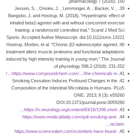
pharmacology 7 (2016): 150.
39. Jessen, S. , Onslev, J. , Lemminger, A. , Backer, V. ,
Bangsbo, J. and Hostrup, M. (2018), “Hypertrophic effect of
inhaled beta2‐agonist with and without concurrent exercise
training: a randomized controlled trial.” Scand J Med Sci
Sports. Accepted Author Manuscript. doi:10.1111/sms.13221
40. Hostrup, Morten, et al. “Chronic β2‐adrenoceptor agonist
treatment alters muscle proteome and functional adaptations
induced by high intensity training in young men.” The Journal
of physiology 596.2 (2018): 231-252.
https://www.compoundchem.com/…/the-chemicals-in…/
41.
42. Smoking Cessation Induces Profound Changes in the
Composition of the Intestinal Microbiota in Humans. PLoS
ONE، 2013; 8 (3): e59260
DOI:10.1371/journal.pone.0059260
https://n.neurology.org/content/83/16/1396.short…
43.
https://www.medicaldaily.com/quit-smoking-and-
44.
reclaim…
https://www.sciencealert.com/scientists-have-found-
45.