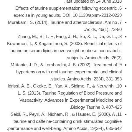
last updated on 14 June 2018,
6. Effects of taurine supplementation following eccentric
exercise in young adults. DOI: 10.1139/apnm-2012-0229
7. Murakami, S. (2014). Taurine and atherosclerosis. Amino
Acids, 46(1), 73-80.
8. Zhang, M., Bi, L. F., Fang, J. H., Su, X. L., Da, G. L.,
Kuwamori, T., & Kagamimori, S. (2003). Beneficial effects of
taurine on serum lipids in overweight or obese non-diabetic
subjects. Amino Acids, 26(3).
9. Militante, J. D., & Lombardini, J. B. (2002). Treatment of
hypertension with oral taurine: experimental and clinical
studies. Amino Acids, 23(4), 381-393.
10. Idrissi, A. E., Okeke, E., Yan, X., Sidime, F., & Neuwirth,
L. S. (2013). Taurine Regulation of Blood Pressure and
Vasoactivity. Advances in Experimental Medicine and
Biology Taurine 8, 407-425.
11. Seidl, R., Peyrl, A., Nicham, R., & Hauser, E. (2000). A
taurine and caffeine-containing drink stimulates cognitive
performance and well-being. Amino Acids, 19(3-4), 635-642.