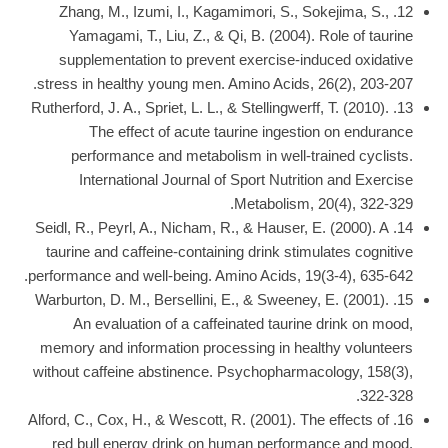
12. Zhang, M., Izumi, I., Kagamimori, S., Sokejima, S.,
Yamagami, T., Liu, Z., & Qi, B. (2004). Role of taurine
supplementation to prevent exercise-induced oxidative
stress in healthy young men. Amino Acids, 26(2), 203-207.
13. Rutherford, J. A., Spriet, L. L., & Stellingwerff, T. (2010).
The effect of acute taurine ingestion on endurance
performance and metabolism in well-trained cyclists.
International Journal of Sport Nutrition and Exercise
Metabolism, 20(4), 322-329.
14. Seidl, R., Peyrl, A., Nicham, R., & Hauser, E. (2000). A
taurine and caffeine-containing drink stimulates cognitive
performance and well-being. Amino Acids, 19(3-4), 635-642.
15. Warburton, D. M., Bersellini, E., & Sweeney, E. (2001).
An evaluation of a caffeinated taurine drink on mood,
memory and information processing in healthy volunteers
without caffeine abstinence. Psychopharmacology, 158(3),
322-328.
16. Alford, C., Cox, H., & Wescott, R. (2001). The effects of
red bull energy drink on human performance and mood.