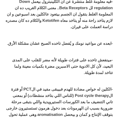
-فيه معلومة غلط منتشرة عن ان الكلينبترول بيعمل Down
regulation لل Beta Receptors.. معنى الكلام الغريب ده ان
المعلومة الغلط بتقول ان الجسم بيتعود عالكلين بعد اسبوعين و ان
لازم يتاخد راحة منه أو يتاخد معاه Ketotifen والكلام ده كان مصدره
دراسة اتعملت على فيران.
-ابعده عن مواعيد نومك و يُفضل تاخده الصبح عشان مشكلة الأرق.
-مينفعش تاخده على فترات طويلة لأنه مضر للقلب على المدى
البعيد، لأن كل الادوية حتى الاسبرين مضرة بكميات معينة ولما
تتاخد لمدة طويلة.
-الكلين له خواص مضادة للهدم فبيبقى مفيد في الPCT أو فترة
الPost cycle therapy (للناس اللي بتاخد منشطات) أو بمعنى
تاني التنضيف ما بعد الكورسات الستيرويدية واللي بتبقى مرحلة
ضرورية بسبب ان الهرمونات بعد دخول هرمون تستستيرون خارجى
بتوقف الإنتاج و كمان و بيحصل aromatisation وهى عملية تحول