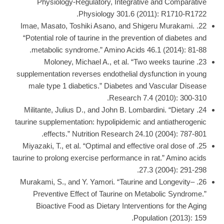
Physiology-Regulatory, Integrative and Comparative
Physiology 301.6 (2011): R1710-R1722.
22. Imae, Masato, Toshiki Asano, and Shigeru Murakami.
“Potential role of taurine in the prevention of diabetes and
metabolic syndrome.” Amino Acids 46.1 (2014): 81-88.
23. Moloney, Michael A., et al. “Two weeks taurine
supplementation reverses endothelial dysfunction in young
male type 1 diabetics.” Diabetes and Vascular Disease
Research 7.4 (2010): 300-310.
24. Militante, Julius D., and John B. Lombardini. “Dietary
taurine supplementation: hypolipidemic and antiatherogenic
effects.” Nutrition Research 24.10 (2004): 787-801.
25. Miyazaki, T., et al. “Optimal and effective oral dose of
taurine to prolong exercise performance in rat.” Amino acids
27.3 (2004): 291-298.
26. Murakami, S., and Y. Yamori. “Taurine and Longevity–
Preventive Effect of Taurine on Metabolic Syndrome.”
Bioactive Food as Dietary Interventions for the Aging
Population (2013): 159.