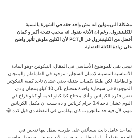
مشكلة التريبتولين انه مش واخد حقه في الشهرة بالنسبة
للكلينبترول، رغم ان الأدلة بتقول انه بيجيب نتيجة أكبر و كمان
أفضل من الكلينبترول في الPCT لأن الكلين ملوش تأثير واضح
على زيادة الكتلة العضلية.
نيجي بقى للموضوع الأساسي في المقال، النيكوتين -وهو المادة
الأساسية المسببة لإدمان السجاير- موجود في الطماطم والبتنجان
والبطاطا، لكن طبعًا بكميات ضئيلة يعني عشان تاخد كمية النيكوتين
الموجودة في سيجارة واحدة هتحتاج تاكل 10 كيلو بتنجان و دي
نفس فكرة الكرياتين و أنك محتاج كذا كيلو لحمة أو كيلو فراخ في
اليوم عشان تاخد 3.4 جرام كرياتين و ده سبب ان مكمل الكرياتين
مهم، لأن فيه حد عالجروب كان بيكلمني في النقطة دي قبل كده 😀
لما حد عامل دايت بيسألني على طريقة يبطل بيها تدخين في
العادي بقوله أن لما يبطل وزنه هيزيد، لأنه هيضطر يستحمل حاجتين