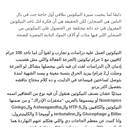
دايمًا لما بنجيب سيرة النيكوتين بنلاقي أول حاجة جت في بال
الناس هي السجاير، لكن الحقيقة هي أن فكرة انك تاخد النيكوتين
المعزول في حد ذاته مختلفة عن الحصول على النيكوتين من
السجاير اللي فيها مئات أو آلاف المواد التانية المضرة للصحة.
النيكوتين اتعمل عليه دراسات و تجارب و لقوا أن لما تاخد 100 جرام
كافيين مع 1 جرام نيكوتين (الجرعة الفعالة واللي مش هتسبب
إدمان لأن الدراسات لقت ان فيه ناس بيحصلها مشاكل لو الجرعة
وصلت ل2 جرام) بيزيد الحرق بنسبة معينة و بيسد الشهية لمدة
بتوصل لساعتين فبيساعد في الدايت، و ده كلام محتاج نناقشه
بتفصيل اكتر بردو.
مبدئيًا عشان نصنف النيكوتين هنقول أن فيه نوع من العقاقير اسمه
Nootropics او بيسموها بالعربي “محفزات الإدراك” و من ضمنها
النيكوتين والكافيين وال5-HTP والAshwagandha والGinkgo
Bilbo و Glucophage والterbutaline و أوميجا 3 والكلينبترول،
وانا كتبت عن معظم الحاجات دي واللي هتكلم عنهم النهاردة هما