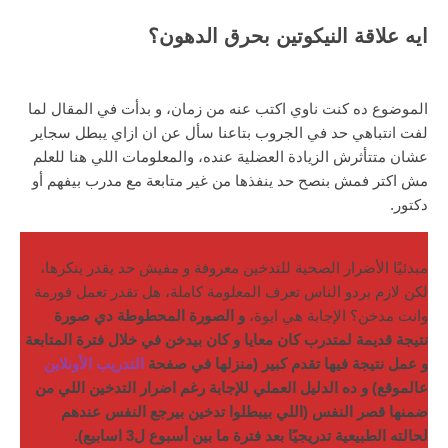
ايه علاقة النيكوتين بحرق الدهون؟
الموضوع ده كنت ناوي اكتب عنه من زمان، و بدأت في المقال لما
لفت انتباهي حد في الجروب بتاعنا سأل عن ان ازاي يبطل سجاير
عشان متتأثرش الزيادة العضلية عنده، والمعلومات اللي هنا للعلم
مش اكتر فمش بنصح حد ينفذها من غير متابعة مع مدرب بيفهم أو
دكتور.
مبدئيًا الأضرار الصحية للتدخين معروفة و مفيش حد يقدر ينكرها،
لكن لازم بردو الناس تعرف المعلومة كاملة، هل تقدر تعمل فورمة
وانت مدخن؟ الإجابة هي ايوة،
و الصورة المحطوطة دي صورة
نتيجة قديمة لمتدرب كان معايا و كان بيدخن في خلال فترة المتابعة
و عمل نتيجة فيها تقدم كبير (منزلها في صفحة
التدريب الأونلاين
عالموقع) و ده الدليل العملي للإجابة رغم اضرار التدخين اللي من
ضمنها قصر النفس (اللي بيبطلوا تدخين بيرجع النفس عندهم
لحالته الطبيعية تدريجيًا بعد فترة ما بين أسبوع ل3 اسابيع).