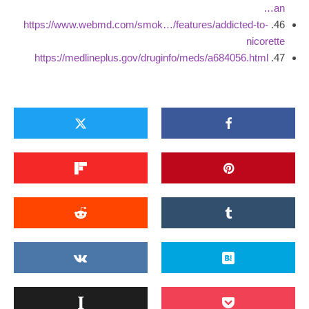
an…
https://www.webmd.com/smok…/features/addicted-to-
46.
nicorette
https://medlineplus.gov/druginfo/meds/a684056.html
47.