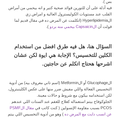
بس ).
فيه أدلة على أن للتورين فوائد صحية كتير و انه بيحمي من أمراض
القلب عند مستويات الكوليسترول العالية و امراض زي
الHyperlipidemia (اتكلمت عن المرض ده في مقال قديم لما
قولت أن
الCapsaicin بيحمي منه بردو
).
السؤال هنا، هل فيه طرق افضل من استخدام
الكلين للتخسيس؟ الإجابة هي ايوة لكن عشان
اشرحها هحتاج اتكلم عن حاجتين.
الGlucophage أو الMetformin (اسم تاني معروف بيه) من أدوية
التخسيس الفعالة واللي مفيش ضرر منها على عكس الكلينبترول،
لكن استخدامه بيكون مع شروط و حالات معينة.
الجلوكوفاج بيتم استعماله كعلاج للعقم عند الستات اللي عندهم
PCOS بسبب مقاومة الإنسولين ( كنت كاتب في
مقال الPSMF
عن انسب دايت مع المرض ده
) وهو من أدوية التخسيس اللي بيتم