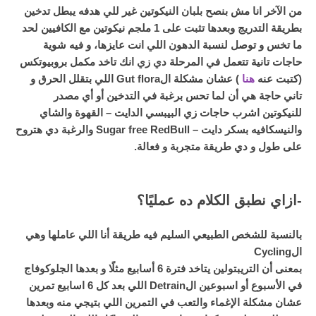
من الآخر انا مش بنصح بلبان النيكوتين غير للي هدفه يبطل تدخين
بطريقة التدريج وبعدها تثبت على 1 ملجم نيكوتين مع الكافيين لحد
ما تخس و توصل لنسبة الدهون اللي انت عايزها، و فيه شوية
حاجات تانية تتعمل في المرحلة دي زي انك تاخد مكمل بروبيوتكس
(كتبت عنه
هنا
) عشان مشكلة الGut flora اللي بتقلل الحرق و
تاني حاجة هي أن لما تحس برغبة في التدخين أو أي مصدر
للنيكوتين اشرب حاجات زي البيبسي الدايت – القهوة والشاي
والنيسكافيه بسكر دايت – Sugar free RedBull والرغبة دي هتروح
على طول و دي طريقة متجربة و فعالة.
-ازاي نطبق الكلام ده عمليًا؟
بالنسبة للشخص الطبيعي السليم فيه طريقة أنا اللي عاملها وهي
الCycling
بمعنى أن التريبتولين يتاخد فترة 6 أسابيع مثلًا و بعدها الجلوكوفاج
في الأسبوع أو اسبوعين الDetrain اللي بعد كل 6 اسابيع تمرين
عشان مشكلة الإغماء والتعب في التمرين اللي بتيجي منه وبعدها