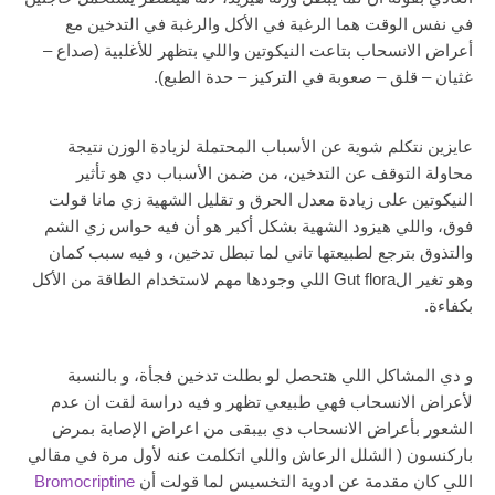
في نفس الوقت هما الرغبة في الأكل والرغبة في التدخين مع
أعراض الانسحاب بتاعت النيكوتين واللي بتظهر للأغلبية (صداع –
غثيان – قلق – صعوبة في التركيز – حدة الطبع).
عايزين نتكلم شوية عن الأسباب المحتملة لزيادة الوزن نتيجة
محاولة التوقف عن التدخين، من ضمن الأسباب دي هو تأثير
النيكوتين على زيادة معدل الحرق و تقليل الشهية زي مانا قولت
فوق، واللي هيزود الشهية بشكل أكبر هو أن فيه حواس زي الشم
والتذوق بترجع لطبيعتها تاني لما تبطل تدخين، و فيه سبب كمان
وهو تغير الGut flora اللي وجودها مهم لاستخدام الطاقة من الأكل
بكفاءة.
و دي المشاكل اللي هتحصل لو بطلت تدخين فجأة، و بالنسبة
لأعراض الانسحاب فهي طبيعي تظهر و فيه دراسة لقت ان عدم
الشعور بأعراض الانسحاب دي بيبقى من اعراض الإصابة بمرض
باركنسون ( الشلل الرعاش واللي اتكلمت عنه لأول مرة في مقالي
اللي كان مقدمة عن ادوية التخسيس لما قولت أن
Bromocriptine