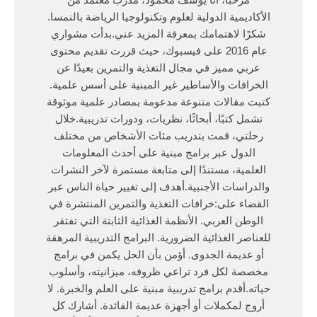
الأكاديمية الدولية لعلوم وتكنولوجيا الرياضة بالنمسا.
شكرًا لاهتمامك بمعرفة المزيد عني.بدأت مشواري
عام 2016 على فيسبوك، حيث قررت تقديم محتوى
عربي مميز في مجال التغذية والتمرين بعيدًا عن
الخرافات والأساطير غير المبنية على أسس علمية.
كتبت مقالات متنوعة مدعومة بمصادر علمية موثوقة
تشمل كتبًا، أبحاثًا، نظريات، ودورات تدريبية.خلال
رحلتي، قمت بتدريب مئات الأشخاص من مختلف
الدول عبر برامج مبنية على أحدث المعلومات
العلمية، مستندًا إلى متابعة مستمرة لآخر النشرات
والدراسات الأجنبية.أهدف إلى تغيير حياة الناس عبر
القضاء على:خرافات التغذية والتمرين المنتشرة في
الوطن العربي. الأنظمة الغذائية الثابتة التي تفتقر
للعناصر الغذائية الضرورية. البرامج التدريبية المرهقة
أو عديمة الجدوى. أؤمن بأن الحل يكمن في برامج
مخصصة لكل فرد تراعي ظروفه، ميزانيته، وأسلوب
حياته.أقدم برامج تدريبية مبنية على العلم والخبرة. لا
أروج لمكملات أو أجهزة عديمة الفائدة. أشارك كل