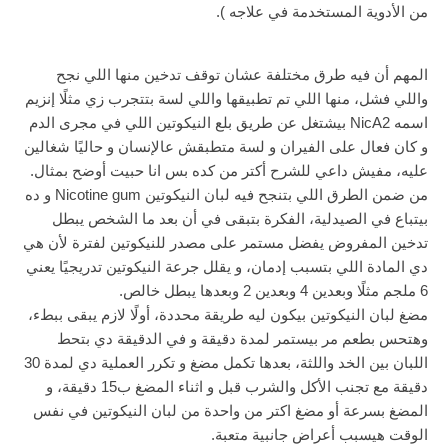
من الأدوية المستخدمة في علاجه ).
المهم أن فيه طرق مختلفة عشان توقف تدخين منها اللي نجح
واللي فشل، منها اللي تم تطبيقها واللي لسة بتتجرب زي مثلًا إنزيم
اسمه NicA2 بيشتغل عن طريق بلع النيكوتين اللي في مجرى الدم
و كان فعال على الفيران و لسة متطبقش عالإنسان و حاليًا شغالين
عليه، مفيش داعي للشرح أكتر من كده بس انا حبيت أوضح بمثال.
من ضمن الطرق اللي بتنجح فيه لبان النيكوتين Nicotine gum و ده
بيتباع في الصيدلية، الفكرة بتبقى في أن بعد ما الشخص يبطل
تدخين المفروض يفضل مستمر على مصدر للنيكوتين لفترة لأن هي
دي المادة اللي بتسبب إدمان، و يقلل جرعة النيكوتين تدريجيًا يعني
6 ملجم مثلًا وبعدين 4 وبعدين 2 وبعدها يبطل خالص.
مضغ لبان النيكوتين بيكون ليه طريقة محددة، أولًا لازم يبقى ببطء،
وهتحس بطعم مر بيستمر لمدة دقيقة و في الدقيقة دي بتحط
اللبان بين الخد واللثة، بعدها تكمل مضغ و تكرر العملية دي لمدة 30
دقيقة مع تجنب الأكل والشرب قبل و اثناء المضغ ب15 دقيقة، و
المضغ بسرعة أو مضغ اكتر من واحدة من لبان النيكوتين في نفس
الوقت هيسبب أعراض جانبية متعبة.