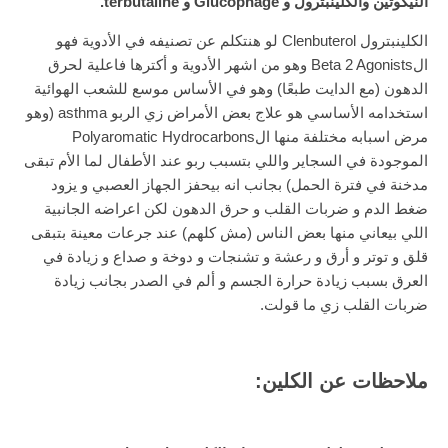
النيكوتين والكلينبترول و Glucophage و terbutaline.
الكلينبترول Clenbuterol لو هنتكلم عن تصنيفه في الأدوية فهو
الBeta 2 Agonists وهو من اشهر الأدوية و أكترها فاعلية لحرق
الدهون (مع الدايت طبعًا) وهو في الأساس موسع للشعب الهوائية
استخدامه الأساسي هو علاج بعض الأمراض زي الربو asthma (وهو
مرض اسبابه مختلفة منها الPolyaromatic Hydrocarbons
الموجودة في السجاير واللي بتسبب ربو عند الأطفال لما الأم تبقى
مدخنة في فترة الحمل) بجانب انه بيحفز الجهاز العصبي و يزود
ضغط الدم و ضربات القلب و حرق الدهون لكن اعراضه الجانبية
اللي بيعاني منها بعض الناس (مش كلهم) عند جرعات معينة بتبقى
قلق و توتر و أرق و رعشة و تشنجات و دوخة و صداع و زيادة في
العرق بسبب زيادة حرارة الجسم و ألم في الصدر بجانب زيادة
ضربات القلب زي ما قولت.
ملاحظات عن الكلين: