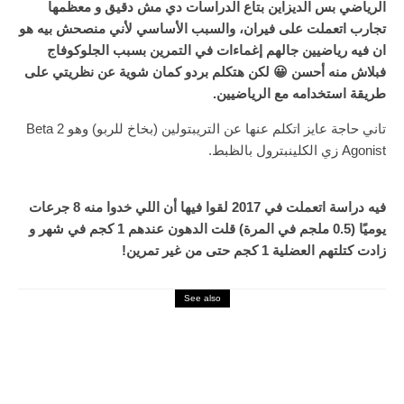
الرياضي بس الديزاين بتاع الدراسات دي مش دقيق و معظمها
تجارب اتعملت على فيران، والسبب الأساسي لأني منصحش بيه هو
ان فيه رياضيين جالهم إغماءات في التمرين بسبب الجلوكوفاج
فبلاش منه أحسن 😀 لكن هتكلم بردو كمان شوية عن نظريتي على
طريقة استخدامه مع الرياضيين.
تاني حاجة عايز اتكلم عنها عن التريبتولين (بخاخ للربو) وهو Beta 2
Agonist زي الكلينبترول بالظبط.
فيه دراسة اتعملت في 2017 لقوا فيها أن اللي خدوا منه 8 جرعات
يوميًا (0.5 ملجم في المرة) قلت الدهون عندهم 1 كجم في شهر و
زادت كتلتهم العضلية 1 كجم حتى من غير تمرين!
See also
الأدوية والمنشطات
نبذة عن المستقبلات