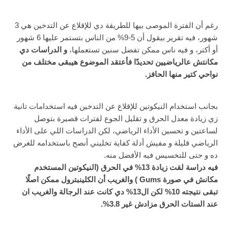
رغم أن الفترة الموصى بيها للطريقة دي للإقلاع عن التدخين هي 3
شهور، فيه تقرير بيقول أن 5-9% من الناس بتستمر عليها 6 شهور
أو أكتر، و فيه ناس ممكن تفضل سنين تستعملها،
و الدراسات دي
مكانتش عالرياضيين تحديدًا فأعتقد الموضوع هيبقى مختلف من
نواحي كتير منها الحافز.
بجانب استخدام النيكوتين للإقلاع عن التدخين فيه استخدامات تانية
زي زيادة معدل الحرق و تقليل الجوع لفترات قصيرة بتوصل
لساعتين و تحسين الأداء الرياضي، لكن الدراسات اللي على الأداء
الرياضي قليلة و مفيش أدلة كفاية تخليني أنصح باستخدامه للغرض
ده و حتى للتخسيس فيه الأفضل منه.
فيه دراسة لقت زيادة 13% في الحرق (النيكوتين المستخدم
مكانش في صورة Gums ) والغريب أن الكلينبترول ممكن اصلًا
تبقى نتيجته 10% لكن ال13% دي كانت عند الرجالة والغريب ان
عند الستات الحرق مزادش غير 3.8%.