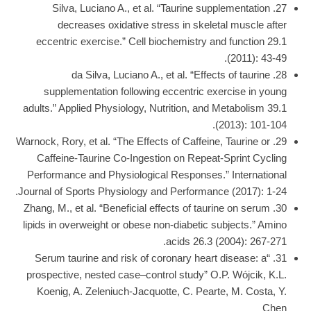
27. Silva, Luciano A., et al. “Taurine supplementation
decreases oxidative stress in skeletal muscle after
eccentric exercise.” Cell biochemistry and function 29.1
(2011): 43-49.
28. da Silva, Luciano A., et al. “Effects of taurine
supplementation following eccentric exercise in young
adults.” Applied Physiology, Nutrition, and Metabolism 39.1
(2013): 101-104.
29. Warnock, Rory, et al. “The Effects of Caffeine, Taurine or
Caffeine-Taurine Co-Ingestion on Repeat-Sprint Cycling
Performance and Physiological Responses.” International
Journal of Sports Physiology and Performance (2017): 1-24.
30. Zhang, M., et al. “Beneficial effects of taurine on serum
lipids in overweight or obese non-diabetic subjects.” Amino
acids 26.3 (2004): 267-271.
31. “Serum taurine and risk of coronary heart disease: a
prospective, nested case–control study”​ O.P. Wójcik, K.L.
Koenig, A. Zeleniuch-Jacquotte, C. Pearte, M. Costa, Y.
Chen