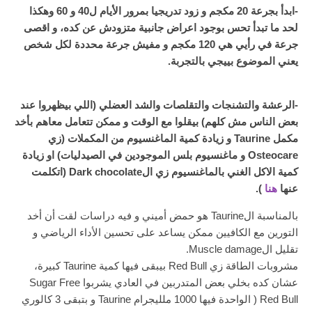
-ابدأ بجرعة 20 مكجم و زود تدريجيا بمرور الأيام ل40 و 60 وهكذا
لحد ما تبدأ تحس بوجود اعراض جانبية متزودش عن كده، و اقصى
جرعة في رأيي هي 120 مكجم و مفيش جرعة محددة لكل شخص
يعني الموضوع بييجي بالتجربة.
-الرعشة والتشنجات والتقلصات والشد العضلي (اللي بيظهروا عند
بعض الناس مش كلهم) بيقلوا مع الوقت و ممكن تتعامل معاهم بأخد
مكمل Taurine و زيادة كمية الماغنسيوم من المكملات (زي
Osteocare و ماغنسيوم بلس الموجودين في الصيدليات) او زيادة
كمية الاكل الغني بالماغنسيوم زي الDark chocolate (اتكلمت
عنها
هنا
).
بالمناسبة الTaurine هو حمض أميني و فيه دراسات لقت أن أخد
التورين مع الكافيين ممكن يساعد على تحسين الأداء الرياضي و
تقليل الMuscle damage.
مشروبات الطاقة زي Red Bull بيبقى فيها كمية Taurine كبيرة،
عشان كده بخلي بعض المتدربين في العادي يشربوا Sugar Free
Red Bull ( الواحدة فيها 1000 ملليجرام Taurine و بتبقى 3 كالوري