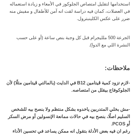
استخدامها لتقليل امتصاص الجلوكوز في الأمعاء و زيادة استعماله
في العضلات، كمان فيه دراسة لقت انه آمن للأطفال و مفيش منه
ضرر على عكس الكلينبترول.
الجرعة 500 ملليجرام قبل كل وجبة بنص ساعة (أو على حسب
النشرة اللي مع الدوا).
ملاحظات:
-لازم تزود كمية ڤيتامين B12 في الدايت (بالمالتي ڤيتامين مثلًا) لأن
الجلوكوفاج بيقلل من امتصاصه.
-مش بخلي المتدربين ياخدوه بشكل منتظم ولا بنصح بيه للشخص
السليم اصلًا، بنصح بيه في حالات ممانعة الإنسولين أو مرض السكر
أو PCOS.
رغم ان فيه بعض الأدلة بتقول انه ممكن يساعد في تحسين الأداء