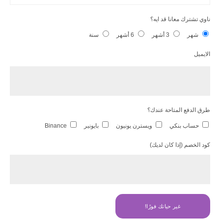
ناوي تشترك معانا قد ايه؟
شهر
3 أشهر
6 أشهر
سنة
الايميل
طرق الدفع المتاحة عندك؟
حساب بنكي
ويسترن يونيون
بايونير
Binance
كود الخصم (إذا كان لديك)