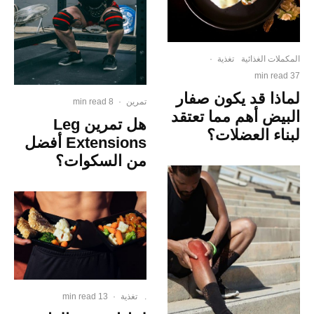
المكملات الغذائية
تغذية
·
37 min read
لماذا قد يكون صفار
تمرين
·
8 min read
البيض أهم مما تعتقد
هل تمرين Leg
لبناء العضلات؟
Extensions أفضل
من السكوات؟
.
تغذية
·
13 min read